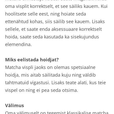
oma visplit korrektselt, et see säiliks kauem. Kui
hoolitsete selle eest, ning hoiate seda
ettenähtud kohas, siis säilib see kauem. Lisaks
sellele, et saate enda aksessuaare korrektselt
hoida, saate seda kasutada ka sisekujundus
elemendina.
Miks eelistada hoidjat?
Matcha vispli jaoks on olemas spetsiaalne
hoidja, mis aitab säilitada kuju ning väldib
tahtmatuid vigastusi. Lisaks teate alati, kus teie
vispel on ning ei pea seda otsima.
Välimus
Oma välimuselt on tegemist klassikalise matcha