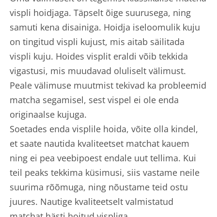
vispli hoidjaga. Täpselt õige suurusega, ning
samuti kena disainiga. Hoidja iseloomulik kuju
on tingitud vispli kujust, mis aitab säilitada
vispli kuju. Hoides visplit eraldi võib tekkida
vigastusi, mis muudavad oluliselt välimust.
Peale välimuse muutmist tekivad ka probleemid
matcha segamisel, sest vispel ei ole enda
originaalse kujuga.
Soetades enda visplile hoida, võite olla kindel,
et saate nautida kvaliteetset matchat kauem
ning ei pea veebipoest endale uut tellima. Kui
teil peaks tekkima küsimusi, siis vastame neile
suurima rõõmuga, ning nõustame teid ostu
juures. Nautige kvaliteetselt valmistatud
matchat hästi hoitud vispliga.