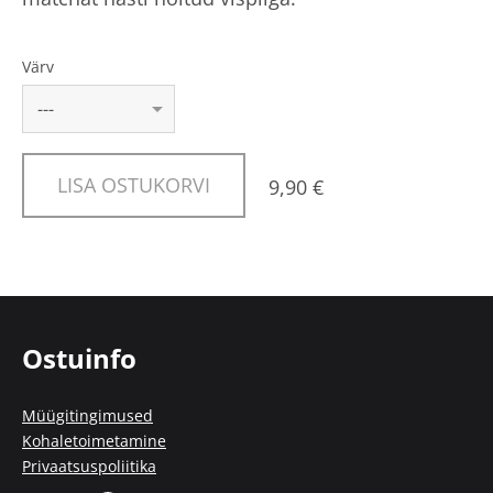
Värv
LISA OSTUKORVI
9,90 €
Ostuinfo
Müügitingimused
Kohaletoimetamine
Privaatsuspoliitika