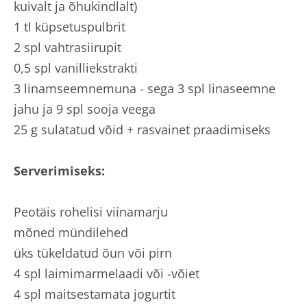
kuivalt ja õhukindlalt)
1 tl küpsetuspulbrit
2 spl vahtrasiirupit
0,5 spl vanilliekstrakti
3 linamseemnemuna - sega 3 spl linaseemne
jahu ja 9 spl sooja veega
25 g sulatatud võid + rasvainet praadimiseks
Serverimiseks:
Peotäis rohelisi viinamarju
mõned mündilehed
üks tükeldatud õun või pirn
4 spl laimimarmelaadi või -võiet
4 spl maitsestamata jogurtit