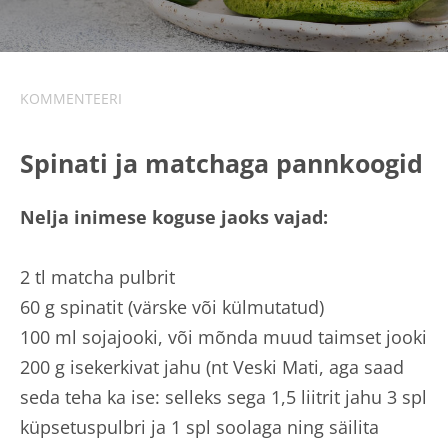
KOMMENTEERI
Spinati ja matchaga pannkoogid
Nelja inimese koguse jaoks vajad:
2 tl matcha pulbrit
60 g spinatit (värske või külmutatud)
100 ml sojajooki, või mõnda muud taimset jooki
200 g isekerkivat jahu (nt Veski Mati, aga saad
seda teha ka ise: selleks sega 1,5 liitrit jahu 3 spl
küpsetuspulbri ja 1 spl soolaga ning säilita