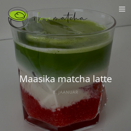
Maasika matcha latte
8. JAANUAR