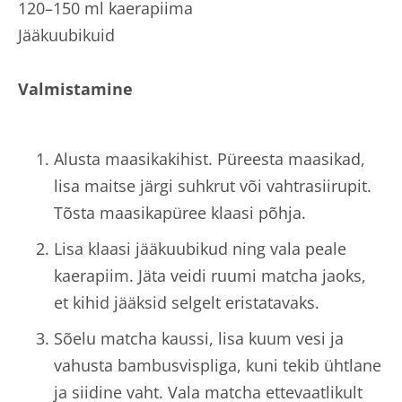
120–150 ml kaerapiima
Jääkuubikuid
Valmistamine
Alusta maasikakihist. Püreesta maasikad,
lisa maitse järgi suhkrut või vahtrasiirupit.
Tõsta maasikapüree klaasi põhja.
Lisa klaasi jääkuubikud ning vala peale
kaerapiim. Jäta veidi ruumi matcha jaoks,
et kihid jääksid selgelt eristatavaks.
Sõelu matcha kaussi, lisa kuum vesi ja
vahusta bambusvispliga, kuni tekib ühtlane
ja siidine vaht. Vala matcha ettevaatlikult